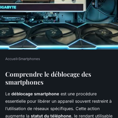
Accueil
›
Smartphones
SMARTPHONES
Comprendre le déblocage des
Tutoriel : Comment vérifier si
smartphones
un smartphone est débloqué ?
Le
déblocage smartphone
est une procédure
admin
•
20 décembre 2024
•
4 min de lecture
essentielle pour libérer un appareil souvent restreint à
l’utilisation de réseaux spécifiques. Cette action
augmente la
statut du téléphone
, le rendant utilisable